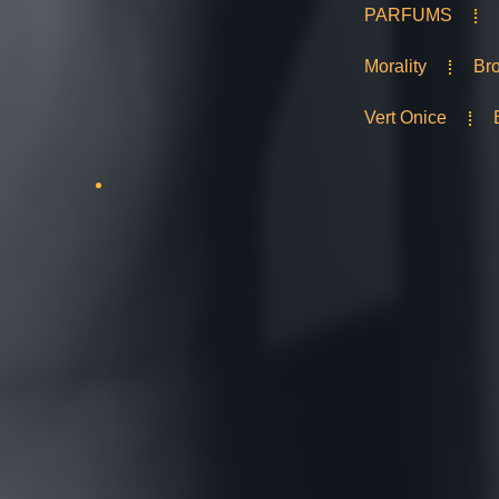
PARFUMS
Morality
Bro
Vert Onice