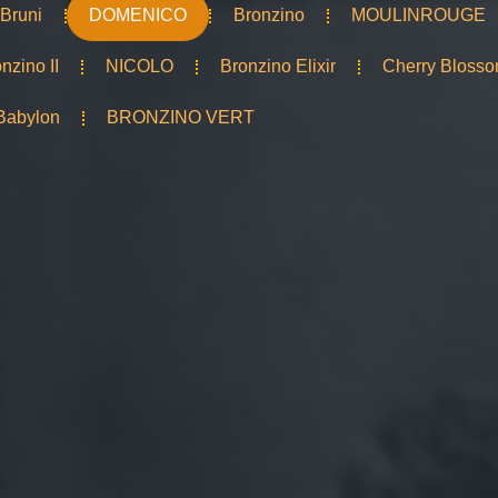
Bruni
DOMENICO
Bronzino
MOULINROUGE
nzino II
NICOLO
Bronzino Elixir
Cherry Bloss
Babylon
BRONZINO VERT