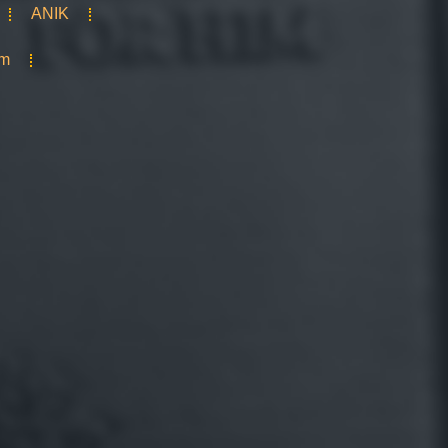
ANIK
om